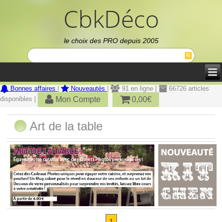
CbkDéco
le choix des PRO depuis 2005
Bonnes affaires
|
Nouveautés
|
91 en ligne |
66726 articles
Mon Compte
0,00€
disponibles |
Art de la table
1