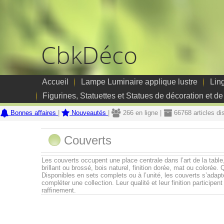
CbkDéco
Accueil
Lampe Luminaire applique lustre
Lin
Figurines, Statuettes et Statues de décoration et de
Bonnes affaires
|
Nouveautés
|
266 en ligne |
66768 articles di
Couverts
Les couverts occupent une place centrale dans l’art de la table
brillant ou brossé, bois naturel, finition dorée, mat ou coloré
Disponibles en sets complets ou à l’unité, les couverts s’adapt
compléter une collection. Leur qualité et leur finition particip
raffinement.