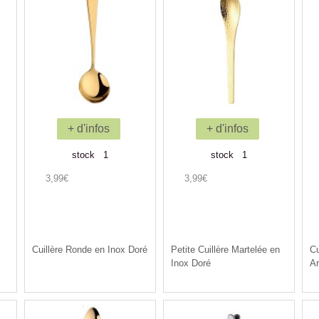
+ d'infos
+ d'infos
stock 1
stock 1
3,99€
3,99€
Cuillère Ronde en Inox Doré
Petite Cuillère Martelée en
Cu
Inox Doré
Ar