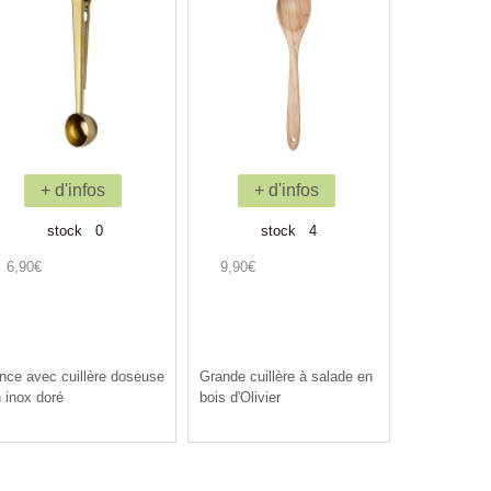
+ d'infos
+ d'infos
stock 0
stock 4
6,90€
9,90€
nce avec cuillère doseuse
Grande cuillère à salade en
 inox doré
bois d'Olivier