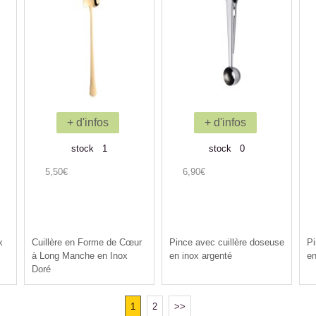
+ d'infos
+ d'infos
stock 1
stock 0
5,50€
6,90€
x
Cuillère en Forme de Cœur
Pince avec cuillère doseuse
Pi
à Long Manche en Inox
en inox argenté
en
Doré
1
2
>>