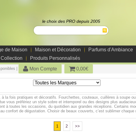
le choix des PRO depuis 2005
ge de Maison
Maison et Décoration
Parfums d'Ambiance
 Collection
Produits Personnalisés
Mon Compte
0,00€
sponibles |
, à la fois pratiques et décoratifs. Fourchettes, couteaux, cuillères à soupe o
e. Que vous préfériez un style sobre et intemporel ou des designs plus audacie
ent à toutes les occasions, du quotidien aux grandes réceptions. Certains modè
ent au confort de dégustation. Choisir de beaux couverts, c’est sublimer chaqu
1
2
>>