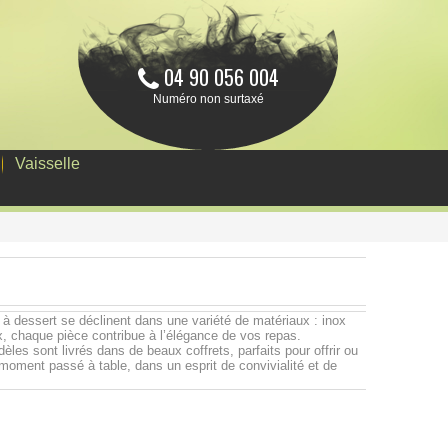
04 90 056 004
Numéro non surtaxé
Vaisselle
u à dessert se déclinent dans une variété de matériaux : inox
ux, chaque pièce contribue à l’élégance de vos repas.
les sont livrés dans de beaux coffrets, parfaits pour offrir ou
e moment passé à table, dans un esprit de convivialité et de