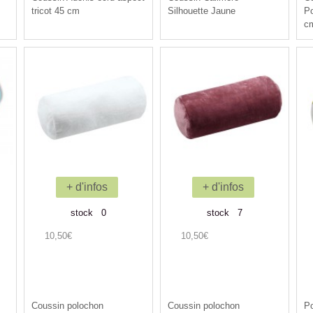
tricot 45 cm
Silhouette Jaune
Po
c
+ d'infos
+ d'infos
stock 0
stock 7
10,50€
10,50€
Coussin polochon
Coussin polochon
P