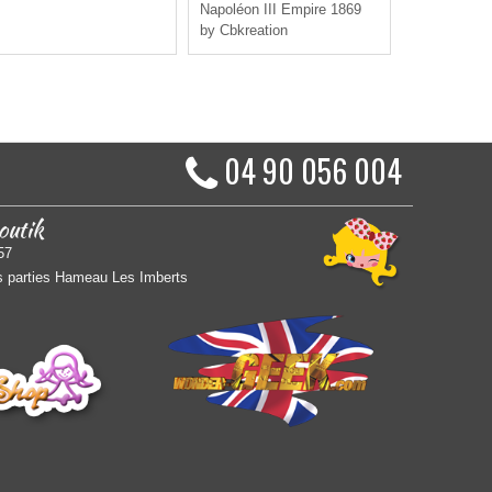
Napoléon III Empire 1869
by Cbkreation
04 90 056 004
outik
57
 parties Hameau Les Imberts