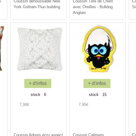
w
Coussin déhoussable New
Coussin Tête de Chien
Co
York Gotham Fluo building
avec Oreilles - Bulldog
Si
Anglais
+ d'infos
+ d'infos
stock 6
stock 15
7,90€
7,95€
Coussin Adonis écru aspect
Coussin Calimero
Co