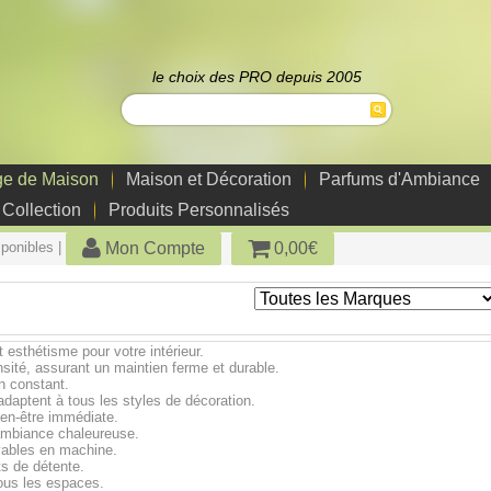
le choix des PRO depuis 2005
ge de Maison
Maison et Décoration
Parfums d'Ambiance
 Collection
Produits Personnalisés
Mon Compte
0,00€
sponibles |
t esthétisme pour votre intérieur.
sité, assurant un maintien ferme et durable.
n constant.
adaptent à tous les styles de décoration.
ien-être immédiate.
e ambiance chaleureuse.
avables en machine.
ts de détente.
tous les espaces.