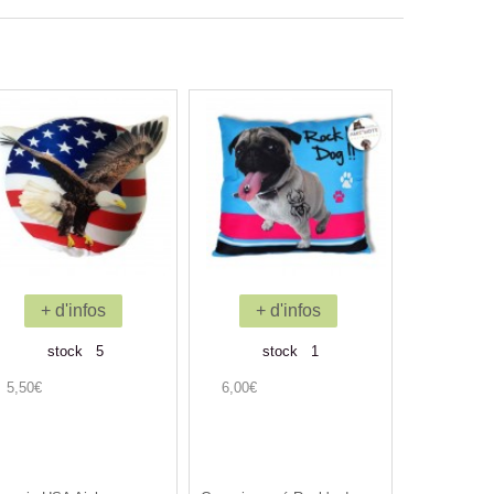
+ d'infos
+ d'infos
stock 5
stock 1
5,50€
6,00€