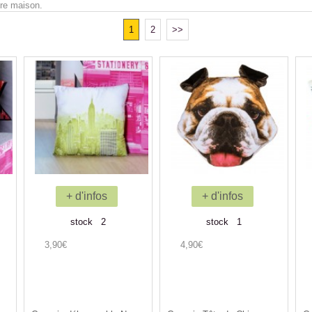
tre maison.
1
2
>>
+ d'infos
+ d'infos
stock 2
stock 1
3,90€
4,90€