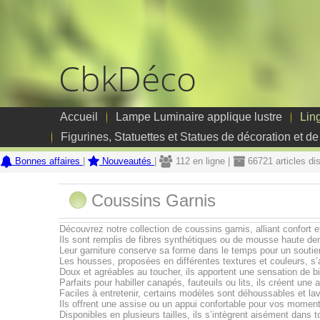
CbkDéco
Accueil
Lampe Luminaire applique lustre
Lin
Figurines, Statuettes et Statues de décoration et de
Bonnes affaires
|
Nouveautés
|
112 en ligne |
66721 articles di
Coussins Garnis
Découvrez notre collection de coussins garnis, alliant confort e
Ils sont remplis de fibres synthétiques ou de mousse haute den
Leur garniture conserve sa forme dans le temps pour un soutie
Les housses, proposées en différentes textures et couleurs, s’
Doux et agréables au toucher, ils apportent une sensation de b
Parfaits pour habiller canapés, fauteuils ou lits, ils créent un
Faciles à entretenir, certains modèles sont déhoussables et l
Ils offrent une assise ou un appui confortable pour vos momen
Disponibles en plusieurs tailles, ils s’intègrent aisément dans 