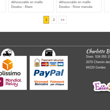
déhoussable en maille
déhoussable en maille
Doudou - Blanc
Doudou - Rose marsala
1
2
>>
Charlotte B
Siren 534 055 1
2070 Chemin des
84220 Gordes