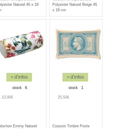
lyester Naturel 45 x 18
Polyester Naturel Beige 45
m
x 18 cm
+ d'infos
+ d'infos
stock 6
stock 1
13,90€
25,50€
olochon Emmy Naturel
Coussin Timbre Poste