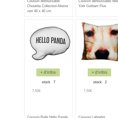
Coussin déhoussable
Coussin déhoussable Ne
Chouette Collection Alienor
York Gotham Fluo
vert 40 x 40 cm
+ d'infos
+ d'infos
stock 7
stock 2
7,50€
7,50€
Coussin Bulle Hello Panda
Coussin Labrador