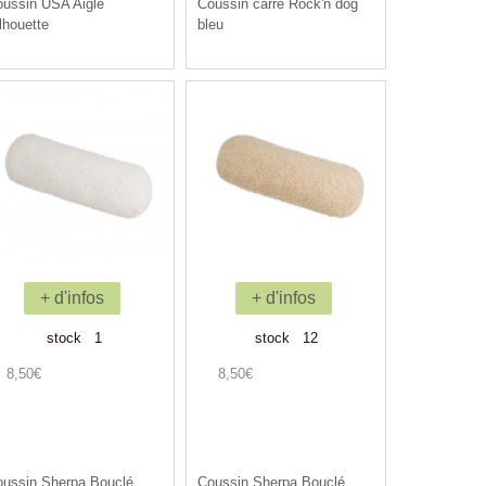
ussin USA Aigle
Coussin carré Rock'n dog
lhouette
bleu
+ d'infos
+ d'infos
stock 1
stock 12
8,50€
8,50€
ussin Sherpa Bouclé
Coussin Sherpa Bouclé