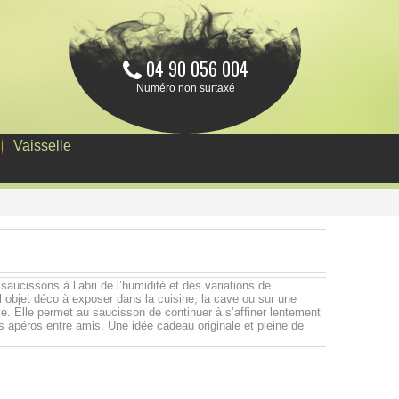
04 90 056 004
Numéro non surtaxé
Vaisselle
aucissons à l’abri de l’humidité et des variations de
el objet déco à exposer dans la cuisine, la cave ou sur une
e. Elle permet au saucisson de continuer à s’affiner lentement
des apéros entre amis. Une idée cadeau originale et pleine de