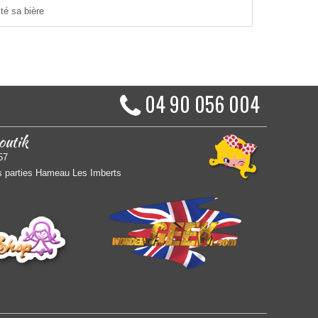
té sa bière
04 90 056 004
outik
57
 parties Hameau Les Imberts