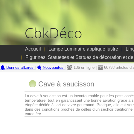
CbkDéco
Accueil
Lampe Luminaire applique lustre
Lin
Figurines, Statuettes et Statues de décoration et de
Bonnes affaires
|
Nouveautés
|
136 en ligne |
66793 articles di
Cave à saucisson
La cave à saucisson est un incontournable pour les passionnés d
température, tout en garantissant une bonne aération grâce à se
étagère dédiée à l’art de vivre gourmand. Pratique, elle est s
dans des conditions proches de celles d’un séchoir traditionnel.
caractère.