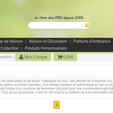
le choix des PRO depuis 2005
ge de Maison
Maison et Décoration
Parfums d'Ambiance
 Collection
Produits Personnalisés
Mon Compte
0,00€
sponibles |
e charcuterie et de terroir. Fabriquée en bois, elle permet de conserver vos s
s grilles ou fentes latérales. Son design rustique et authentique en fait un b
ouvent dotée d’un système de fermeture sécurisé pour une conservation optimal
 Plus qu’un accessoire, c’est un clin d’œil à la tradition et à la convivialité 
1