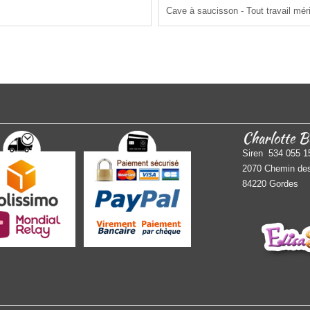
Cave à saucisson - Tout travail méri
Charlotte B
Siren 534 055 1
2070 Chemin des
84220 Gordes