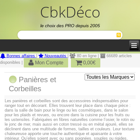
CbkDéco
le choix des PRO depuis 2005
Bonnes affaires
|
Nouveautés
|
80 en ligne |
66689 articles
Mon Compte
0,00€
disponibles |
Panières et
Corbeilles
Les panières et corbeilles sont des accessoires indispensables pour
ranger tout en décorant. Elles trouvent leur place dans chaque pièce :
dans la salle de bain pour le linge ou les cosmétiques, dans le salon
pour les plaids et revues, ou encore dans la cuisine pour les fruits ou
les ustensiles. Fabriquées en fibres naturelles comme l’osier, le rotin ou
le jonc de mer, mais aussi en coton tressé ou en métal ajouré, elles se
déclinent dans une multitude de formes, tailles et couleurs. Leur texture
chaleureuse apporte une touche authentique et apaisante à votre
intérieur. Qu’elles soient avec ou sans poignées, souples ou rigides,