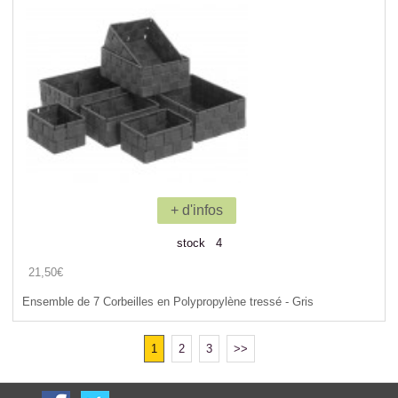
+ d'infos
stock 4
21,50€
Ensemble de 7 Corbeilles en Polypropylène tressé - Gris
1
2
3
>>