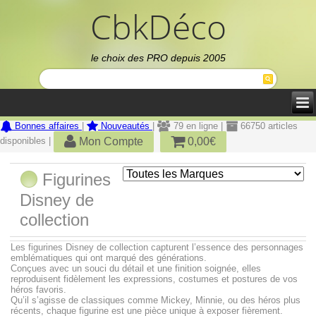
CbkDéco
le choix des PRO depuis 2005
Bonnes affaires
|
Nouveautés
|
79 en ligne |
66750 articles
Mon Compte
0,00€
disponibles |
Figurines
Disney de
collection
Les figurines Disney de collection capturent l’essence des personnages
emblématiques qui ont marqué des générations.
Conçues avec un souci du détail et une finition soignée, elles
reproduisent fidèlement les expressions, costumes et postures de vos
héros favoris.
Qu’il s’agisse de classiques comme Mickey, Minnie, ou des héros plus
récents, chaque figurine est une pièce unique à exposer fièrement.