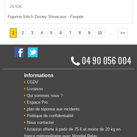
29,50€
Figurine Stitch Disney Showcase - Poupée
1
2
3
4
5
6
7
8
9
10
...
>>
04 90 056 004
Informations
CGDV
Livraison
Qui sommes nous ?
Espace Pro
plan de réponse aux incidents
Politique de confidentialité
Nous contacter
* livraison offerte à partir de 75 € et moins de 20 kg en
france métropolitaine avec Mondial Relay