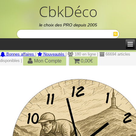
CbkDéco
le choix des PRO depuis 2005
Bonnes affaires
|
Nouveautés
|
180 en ligne |
66694 articles
Mon Compte
0,00€
disponibles |