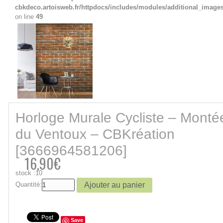
cbkdeco.artoisweb.fr/httpdocs/includes/modules/additional_image
on line
49
Horloge Murale Cycliste – Monté
du Ventoux – CBKréation
[3666964581206]
16,90€
stock :10
Quantité:
Save