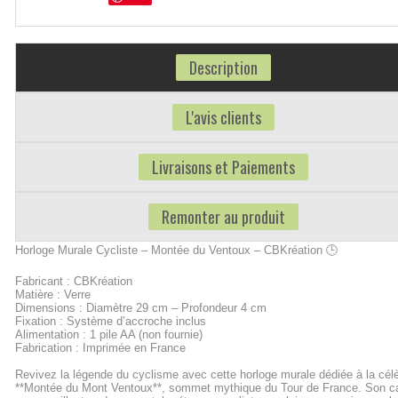
Description
L'avis clients
Livraisons et Paiements
Remonter au produit
Horloge Murale Cycliste – Montée du Ventoux – CBKréation 🕒
Fabricant : CBKréation
Matière : Verre
Dimensions : Diamètre 29 cm – Profondeur 4 cm
Fixation : Système d’accroche inclus
Alimentation : 1 pile AA (non fournie)
Fabrication : Imprimée en France
Revivez la légende du cyclisme avec cette horloge murale dédiée à la cél
**Montée du Mont Ventoux**, sommet mythique du Tour de France. Son c