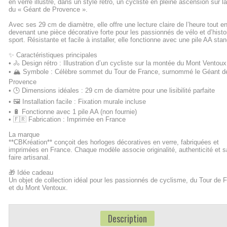
en verre illustre, dans un style rétro, un cycliste en pleine ascension sur l
du « Géant de Provence ».
Avec ses 29 cm de diamètre, elle offre une lecture claire de l’heure tout e
devenant une pièce décorative forte pour les passionnés de vélo et d’histo
sport. Résistante et facile à installer, elle fonctionne avec une pile AA st
✨ Caractéristiques principales
• 🚴 Design rétro : Illustration d’un cycliste sur la montée du Mont Vento
• 🏔️ Symbole : Célèbre sommet du Tour de France, surnommé le Géant d
Provence
• 🕒 Dimensions idéales : 29 cm de diamètre pour une lisibilité parfaite
• 🖼️ Installation facile : Fixation murale incluse
• 🔋 Fonctionne avec 1 pile AA (non fournie)
• 🇫🇷 Fabrication : Imprimée en France
La marque
**CBKréation** conçoit des horloges décoratives en verre, fabriquées et
imprimées en France. Chaque modèle associe originalité, authenticité et s
faire artisanal.
🎁 Idée cadeau
Un objet de collection idéal pour les passionnés de cyclisme, du Tour de 
et du Mont Ventoux.
Description