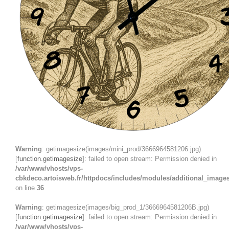
Warning
: getimagesize(images/mini_prod/3666964581206.jpg)
[
function.getimagesize
]: failed to open stream: Permission denied in
/var/www/vhosts/vps-
cbkdeco.artoisweb.fr/httpdocs/includes/modules/additional_image
on line
36
Warning
: getimagesize(images/big_prod_1/3666964581206B.jpg)
[
function.getimagesize
]: failed to open stream: Permission denied in
/var/www/vhosts/vps-