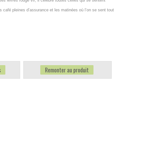
s lèvres rouge vif, il célèbre toutes celles qui se sentent
 café pleines d’assurance et les matinées où l’on se sent tout
s
Remonter au produit