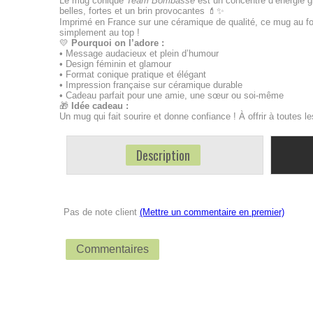
Le mug conique
Team Bombasse
est un concentré d’énergie gl
belles, fortes et un brin provocantes 💄✨
Imprimé en France sur une céramique de qualité, ce mug au for
simplement au top !
💛
Pourquoi on l’adore :
• Message audacieux et plein d’humour
• Design féminin et glamour
• Format conique pratique et élégant
• Impression française sur céramique durable
• Cadeau parfait pour une amie, une sœur ou soi-même
🎁
Idée cadeau :
Un mug qui fait sourire et donne confiance ! À offrir à toutes 
Description
Pas de note client
(Mettre un commentaire en premier)
Commentaires