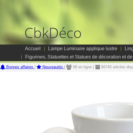
CbkDéco
Accueil
Lampe Luminaire applique lustre
Lin
Figurines, Statuettes et Statues de décoration et de
Bonnes affaires
|
Nouveautés
|
68 en ligne |
66745 articles dis