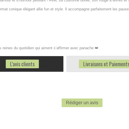
amour et d’humour pétillant ! Avec sa couronne dorée, son rouge à lèvres et se
mat conique élégant allie fun et style. Il accompagne parfaitement les pauses
les reines du quotidien qui aiment s’affirmer avec panache 👑
L'avis clients
Livraisons et Paiement
Rédiger un avis