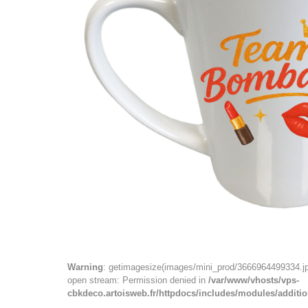
Warning
: getimagesize(images/mini_prod/3666964499334.jp
open stream: Permission denied in
/var/www/vhosts/vps-
cbkdeco.artoisweb.fr/httpdocs/includes/modules/additi