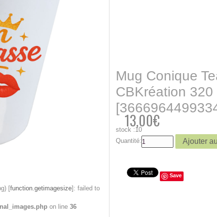
Mug Conique T
CBKréation 320
[366696449933
13,00€
stock :10
Quantité:
Save
g) [
function.getimagesize
]: failed to
onal_images.php
on line
36