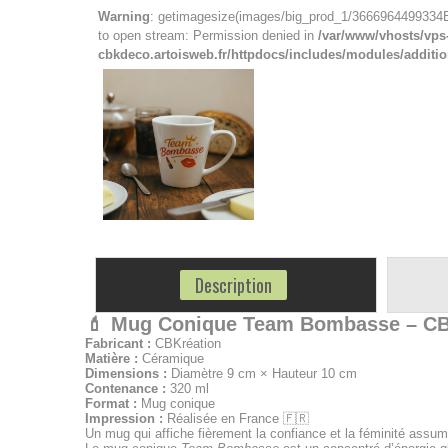
Warning
: getimagesize(images/big_prod_1/3666964499334B.
to open stream: Permission denied in
/var/www/vhosts/vps
cbkdeco.artoisweb.fr/httpdocs/includes/modules/additi
Description
💄
Mug Conique Team Bombasse – CB
Fabricant :
CBKréation
Matière :
Céramique
Dimensions :
Diamètre 9 cm × Hauteur 10 cm
Contenance :
320 ml
Format :
Mug conique
Impression :
Réalisée en France 🇫🇷
Un mug qui affiche fièrement la confiance et la féminité assu