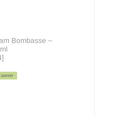
eam Bombasse –
 ml
4]