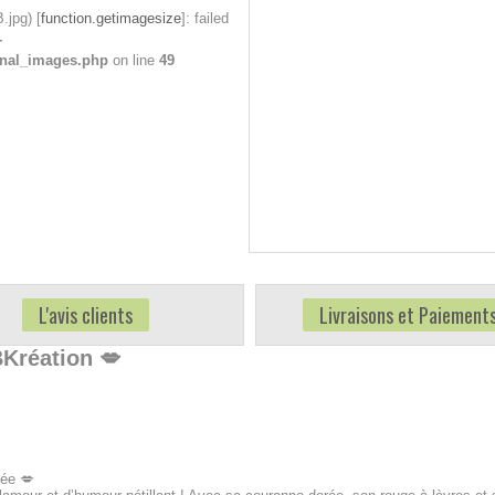
jpg) [
function.getimagesize
]: failed
-
onal_images.php
on line
49
L'avis clients
Livraisons et Paiement
Kréation 💋
mée 💋