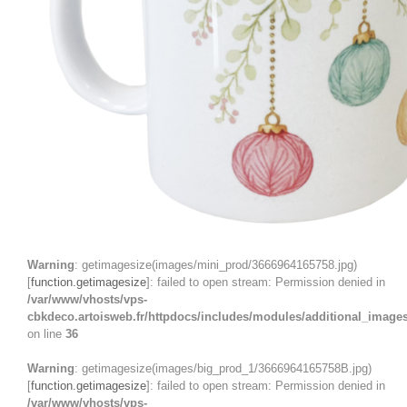
Warning
: getimagesize(images/mini_prod/3666964165758.jpg)
[
function.getimagesize
]: failed to open stream: Permission denied in
/var/www/vhosts/vps-
cbkdeco.artoisweb.fr/httpdocs/includes/modules/additional_image
on line
36
Warning
: getimagesize(images/big_prod_1/3666964165758B.jpg)
[
function.getimagesize
]: failed to open stream: Permission denied in
/var/www/vhosts/vps-