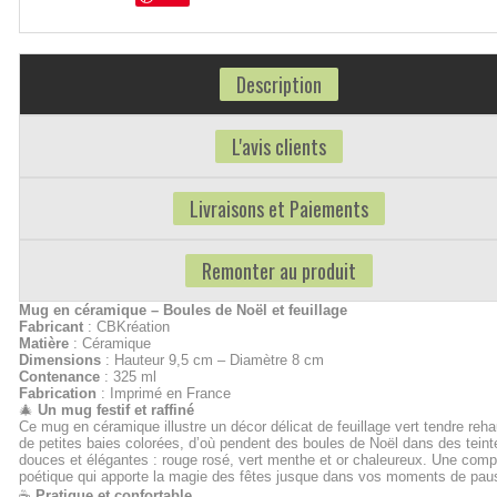
Description
L'avis clients
Livraisons et Paiements
Remonter au produit
Mug en céramique – Boules de Noël et feuillage
Fabricant
: CBKréation
Matière
: Céramique
Dimensions
: Hauteur 9,5 cm – Diamètre 8 cm
Contenance
: 325 ml
Fabrication
: Imprimé en France
🎄
Un mug festif et raffiné
Ce mug en céramique illustre un décor délicat de feuillage vert tendre reh
de petites baies colorées, d’où pendent des boules de Noël dans des teint
douces et élégantes : rouge rosé, vert menthe et or chaleureux. Une comp
poétique qui apporte la magie des fêtes jusque dans vos moments de pau
☕
Pratique et confortable