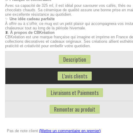
Avec sa capacité de 325 ml, il est idéal pour savourer vos cafés, thés ou
chocolats chauds. Sa céramique de qualité assure une bonne prise en mai
une excellente résistance au quotidien.
✨
Une idée cadeau parfaite
À offrir ou à s’offrir, ce mug est un petit plaisir qui accompagnera vos inst
chaleureux tout au long de la période hivernale.
🧵
À propos de CBKréation
CBKréation est une marque française qui imagine et imprime en France d
collections décoratives et cadeaux originaux. Ses créations allient esthét
praticité et créativité pour embellir votre quotidien.
Description
L'avis clients
Livraisons et Paiements
Remonter au produit
Pas de note client
(Mettre un commentaire en premier)