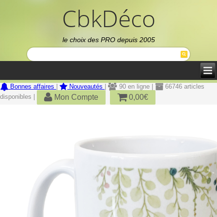
CbkDéco
le choix des PRO depuis 2005
Bonnes affaires
|
Nouveautés
|
90 en ligne |
66746 articles
Mon Compte
0,00€
disponibles |