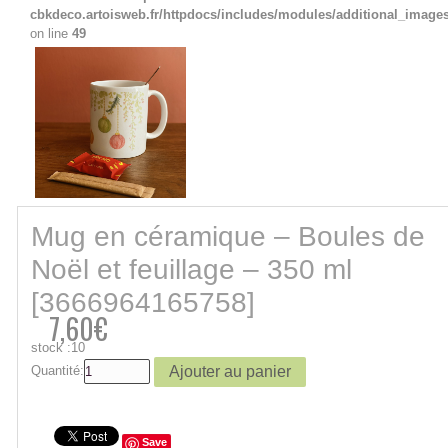
cbkdeco.artoisweb.fr/httpdocs/includes/modules/additional_image
on line
49
Mug en céramique – Boules de
Noël et feuillage – 350 ml
[3666964165758]
7,60€
stock :10
Quantité:
Save